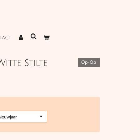
TACT
itte Stilte
Op=Op