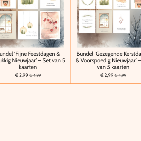
undel ‘Fijne Feestdagen &
Bundel ‘Gezegende Kerstd
ukkig Nieuwjaar’ – Set van 5
& Voorspoedig Nieuwjaar’ –
kaarten
van 5 kaarten
€ 2,99
€ 2,99
€ 4,99
€ 4,99