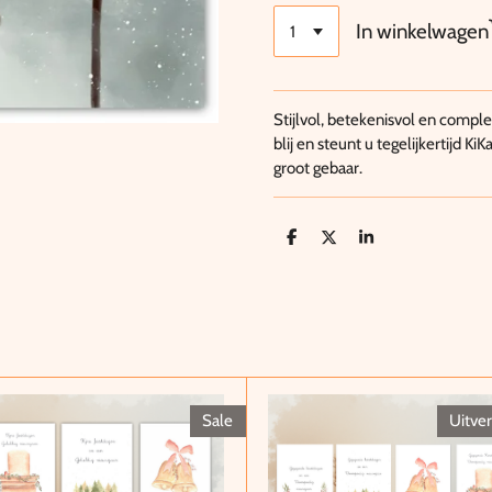
In winkelwagen
Stijlvol, betekenisvol en comp
blij en steunt u tegelijkertijd 
groot gebaar.
D
D
S
e
e
h
l
e
a
e
l
r
n
e
Sale
Uitve