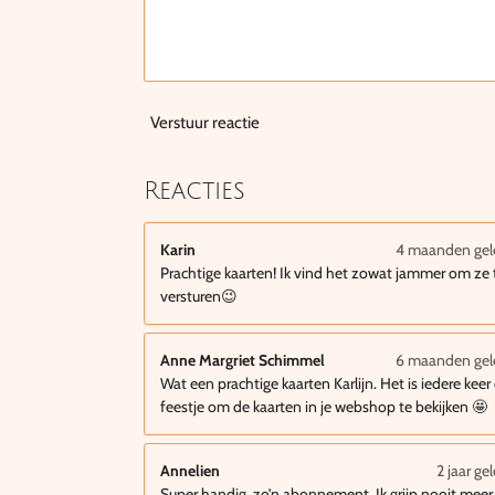
Verstuur reactie
Reacties
Karin
4 maanden ge
Prachtige kaarten! Ik vind het zowat jammer om ze 
versturen😉
Anne Margriet Schimmel
6 maanden ge
Wat een prachtige kaarten Karlijn. Het is iedere keer
feestje om de kaarten in je webshop te bekijken 🤩
Annelien
2 jaar ge
Super handig, zo’n abonnement. Ik grijp nooit meer