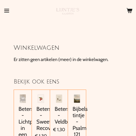
Ga
direct
naar
de
hoofdinhoud
Winkelwagen
Er zitten geen artikelen (meer) in de winkelwagen.
Bekijk ook eens
Beterschap
Beterschap
Beterschap
Bijbels
-
-
-
tintje
Lichtpunt
Sweet
Veldboeketje
-
in
Recovery
Psalm
€ 1,30
een
121