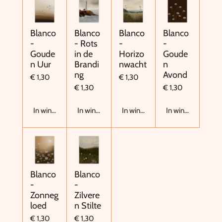
Blanco
Blanco
Blanco
Blanco
-
- Rots
-
-
Goude
in de
Horizo
Goude
n Uur
Brandi
nwacht
n
ng
Avond
€ 1,30
€ 1,30
€ 1,30
€ 1,30
In winkelwagen
In winkelwagen
In winkelwagen
In winkelwagen
Blanco
Blanco
-
-
Zonneg
Zilvere
loed
n Stilte
€ 1,30
€ 1,30