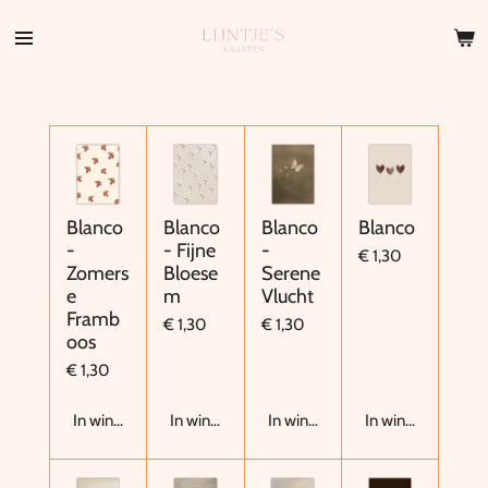
Ga
direct
naar
de
hoofdinhoud
Blanco
Blanco
Blanco
Blanco
-
- Fijne
-
€ 1,30
Zomers
Bloese
Serene
e
m
Vlucht
Framb
€ 1,30
€ 1,30
oos
€ 1,30
In winkelwagen
In winkelwagen
In winkelwagen
In winkelwagen