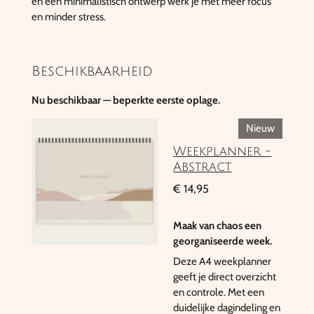
en een minimalistisch ontwerp werk je met meer focus
en minder stress.
Beschikbaarheid
Nu beschikbaar — beperkte eerste oplage.
Nieuw
Weekplanner -
Abstract
€ 14,95
Maak van chaos een
georganiseerde week.
Deze A4 weekplanner
geeft je direct overzicht
en controle. Met een
duidelijke dagindeling en