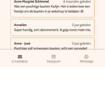
Anne Margriet Schimmel
6 maanden geleden
Wat een prachtige kaarten Karlijn. Het is iedere keer een
feestje om de kaarten in je webshop te bekijken 🤩
Annelien
2 jaar geleden
Super handig, zo’n abonnement. Ik grijp nooit meer mis.
Anne - José
2 jaar geleden
Prachtige zelf ontworpen kaarten, echt een aanrader!
E-mailadres
Instagram
WhatsApp
media
Vindt u het leuk om steeds op de hoogte te blijven van mijn
nieuwste collectie kaarten, volg mij dan op onderstaande
media.
W
I
h
n
© 2023 - 2026 Atelier Lijntje