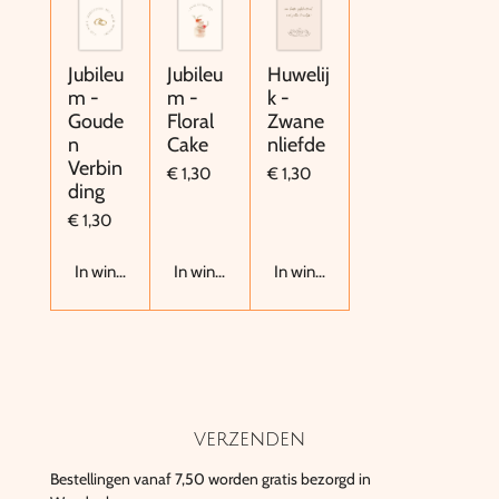
Jubileu
Jubileu
Huwelij
m -
m -
k -
Goude
Floral
Zwane
n
Cake
nliefde
Verbin
€ 1,30
€ 1,30
ding
€ 1,30
In winkelwagen
In winkelwagen
In winkelwagen
verzenden
Bestellingen vanaf 7,50 worden gratis bezorgd in