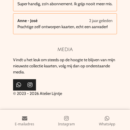
Super handig, zo’n abonnement. Ik grijp nooit meer mis.
Anne - José
2 jaar geleden
Prachtige zelf ontworpen kaarten, echt een aanrader!
media
Vindt u het leuk om steeds op de hoogte te blijven van mijn
nieuwste collectie kaarten, volg mij dan op onderstaande
media.
W
I
h
n
© 2023 - 2026 Atelier Lijntje
a
s
t
t
s
a
A
g
p
r
p
a
E-mailadres
Instagram
WhatsApp
m