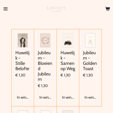
Ga
direct
naar
de
hoofdinhoud
Huwelij
Jubileu
Huwelij
Jubileu
k -
m -
k -
m -
Stille
Bloeien
Samen
Golden
Belofte
d
op Weg
Toast
Jubileu
€ 1,30
€ 1,30
€ 1,30
m
€ 1,30
In winkelwagen
In winkelwagen
In winkelwagen
In winkelwagen