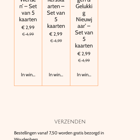
n’ – Set
arten –
Gelukki
van 5
Set van
g
kaarten
5
Nieuwj
kaarten
aar’ –
€ 2,99
Set van
€ 2,99
€ 4,99
5
€ 4,99
kaarten
€ 2,99
€ 4,99
In winkelwagen
In winkelwagen
In winkelwagen
verzenden
Bestellingen vanaf 7,50 worden gratis bezorgd in
Woudenberg.