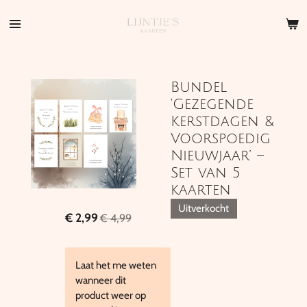
Ga
direct
naar
de
hoofdinhoud
Bundel
‘Gezegende
Kerstdagen &
Voorspoedig
Nieuwjaar’ –
Set van 5
kaarten
Uitverkocht
€ 2,99
€ 4,99
Laat het me weten
wanneer dit
product weer op