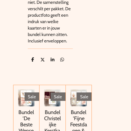
niet. De samenstelling
verschilt per pakket. De
productfoto geeft een
indruk van welke
kaarten er in jouw
bundel kunnen zitten.
Inclusief enveloppen.
D
D
S
D
e
e
h
e
l
e
a
l
e
l
r
e
n
e
n
Sale
Sale
Sale
Bundel
Bundel
Bundel
‘De
Christel
‘Fijne
Beste
ijke
Feestda
Wense
Kerstka
gen &