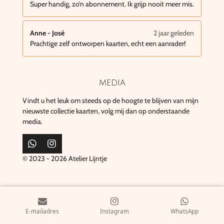
Super handig, zo’n abonnement. Ik grijp nooit meer mis.
Anne - José
2 jaar geleden
Prachtige zelf ontworpen kaarten, echt een aanrader!
media
Vindt u het leuk om steeds op de hoogte te blijven van mijn
nieuwste collectie kaarten, volg mij dan op onderstaande
media.
W
I
h
n
© 2023 - 2026 Atelier Lijntje
a
s
t
t
s
a
A
g
p
r
p
a
E-mailadres
Instagram
WhatsApp
m