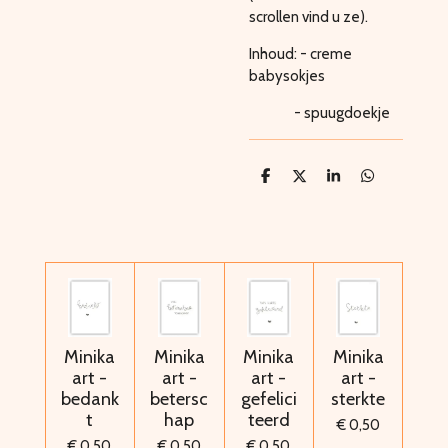
scrollen vind u ze).
Inhoud: - creme
babysokjes
- spuugdoekje
D
D
S
D
e
e
h
e
l
e
a
l
e
l
r
e
n
e
n
Minika
Minika
Minika
Minika
art -
art -
art -
art -
bedank
betersc
gefelici
sterkte
t
hap
teerd
€ 0,50
€ 0,50
€ 0,50
€ 0,50