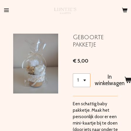
Ga
direct
naar
de
hoofdinhoud
Geboorte
pakketje
€ 5,00
In
winkelwagen
Een schattig baby
pakketje. Maak het
persoonlijk door er een
mini-kaartje bij te doen
(door iets naar onder te