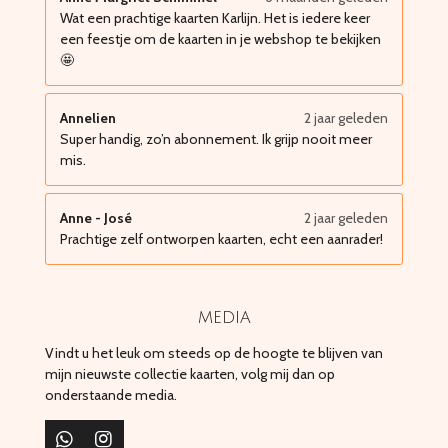
Wat een prachtige kaarten Karlijn. Het is iedere keer
een feestje om de kaarten in je webshop te bekijken
🤩
Annelien
2 jaar geleden
Super handig, zo’n abonnement. Ik grijp nooit meer
mis.
Anne - José
2 jaar geleden
Prachtige zelf ontworpen kaarten, echt een aanrader!
media
Vindt u het leuk om steeds op de hoogte te blijven van
mijn nieuwste collectie kaarten, volg mij dan op
onderstaande media.
W
I