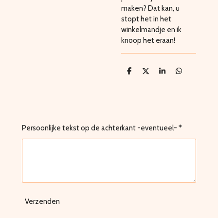
maken? Dat kan, u
stopt het in het
winkelmandje en ik
knoop het eraan!
D
D
S
D
e
e
h
e
l
e
a
l
e
l
r
e
n
e
n
Persoonlijke tekst op de achterkant -eventueel- *
Verzenden