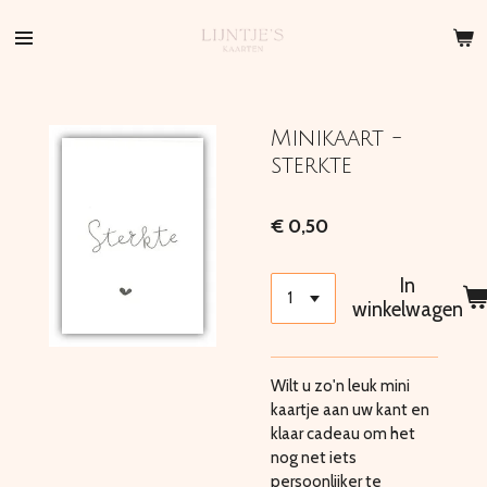
Ga
direct
naar
de
hoofdinhoud
Minikaart -
sterkte
€ 0,50
In
winkelwagen
Wilt u zo'n leuk mini
kaartje aan uw kant en
klaar cadeau om het
nog net iets
persoonlijker te