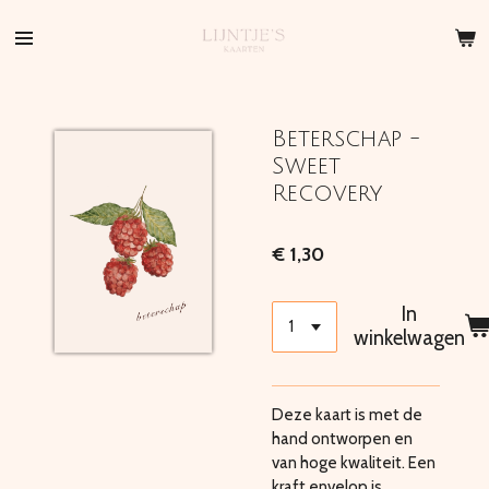
Ga
direct
naar
de
hoofdinhoud
Beterschap -
Sweet
Recovery
€ 1,30
In
winkelwagen
Deze kaart is met de
hand ontworpen en
van hoge kwaliteit. Een
kraft envelop is