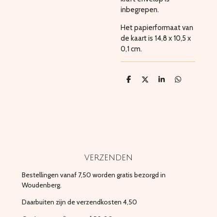
inbegrepen.
Het papierformaat van
de kaart is 14,8 x 10,5 x
0,1 cm.
D
D
S
D
e
e
h
e
l
e
a
l
e
l
r
e
n
e
n
verzenden
Bestellingen vanaf 7,50 worden gratis bezorgd in
Woudenberg.
Daarbuiten zijn de verzendkosten 4,50