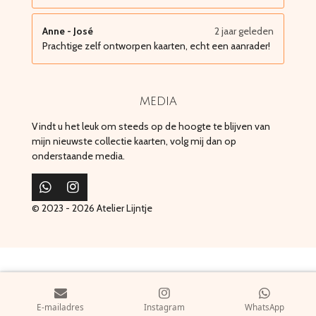
Anne - José
2 jaar geleden
Prachtige zelf ontworpen kaarten, echt een aanrader!
media
Vindt u het leuk om steeds op de hoogte te blijven van
mijn nieuwste collectie kaarten, volg mij dan op
onderstaande media.
W
I
h
n
© 2023 - 2026 Atelier Lijntje
a
s
t
t
s
a
A
g
p
r
p
a
m
E-mailadres
Instagram
WhatsApp