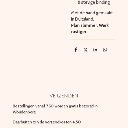
& stevige binding
Met de hand gemaakt
in Duitsland.
Plan slimmer. Werk
rustiger.
D
D
S
D
e
e
h
e
l
e
a
l
e
l
r
e
n
e
n
verzenden
Bestellingen vanaf 7,50 worden gratis bezorgd in
Woudenberg.
Daarbuiten zijn de verzendkosten 4,50