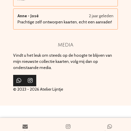
Anne - José
2 jaar geleden
Prachtige zelf ontworpen kaarten, echt een aanrader!
media
Vindt u het leuk om steeds op de hoogte te blijven van
mijn nieuwste collectie kaarten, volg mij dan op
onderstaande media.
W
I
h
n
© 2023 - 2026 Atelier Lijntje
a
s
t
t
s
a
A
g
p
r
p
a
m