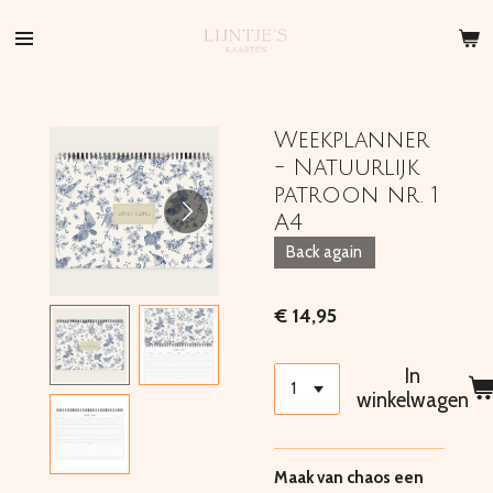
Ga
direct
naar
de
hoofdinhoud
Weekplanner
- Natuurlijk
patroon nr. 1
A4
Back again
€ 14,95
In
winkelwagen
Maak van chaos een