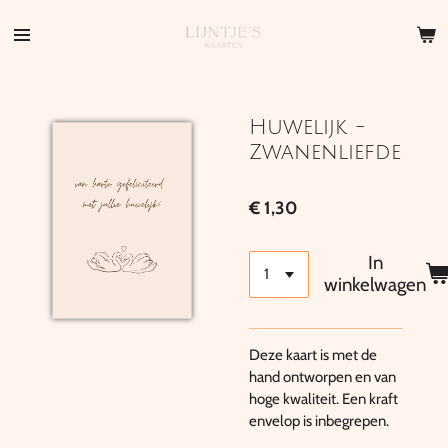
Ga
direct
naar
de
hoofdinhoud
Huwelijk -
Zwanenliefde
€ 1,30
In
winkelwagen
Deze kaart is met de
hand ontworpen en van
hoge kwaliteit. Een kraft
envelop is inbegrepen.