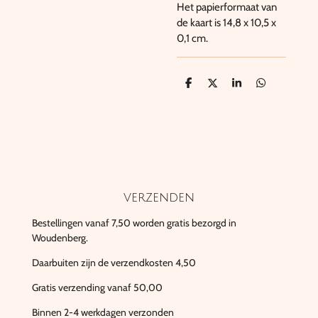
Het papierformaat van
de kaart is 14,8 x 10,5 x
0,1 cm.
D
D
S
D
e
e
h
e
l
e
a
l
e
l
r
e
n
e
n
verzenden
Bestellingen vanaf 7,50 worden gratis bezorgd in
Woudenberg.
Daarbuiten zijn de verzendkosten 4,50
Gratis verzending vanaf 50,00
Binnen 2-4 werkdagen verzonden