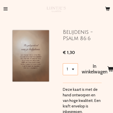
Ga
direct
naar
de
hoofdinhoud
Belijdenis -
Psalm 86:6
€ 1,30
In
winkelwagen
Deze kaart is met de
hand ontworpen en
van hoge kwaliteit. Een
kraft envelop is
inbegrepen.