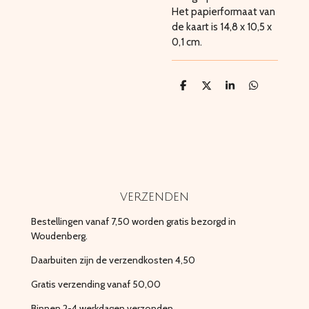
Het papierformaat van
de kaart is 14,8 x 10,5 x
0,1 cm.
D
D
S
D
e
e
h
e
l
e
a
l
e
l
r
e
n
e
n
verzenden
Bestellingen vanaf 7,50 worden gratis bezorgd in
Woudenberg.
Daarbuiten zijn de verzendkosten 4,50
Gratis verzending vanaf 50,00
Binnen 2-4 werkdagen verzonden