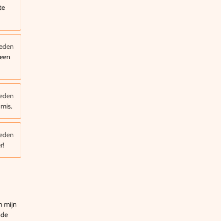
te
leden
 een
leden
 mis.
leden
r!
n mijn
nde