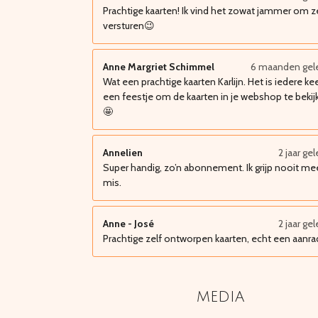
Prachtige kaarten! Ik vind het zowat jammer om z
versturen😉
Anne Margriet Schimmel
6 maanden gel
Wat een prachtige kaarten Karlijn. Het is iedere ke
een feestje om de kaarten in je webshop te bekij
🤩
Annelien
2 jaar ge
Super handig, zo’n abonnement. Ik grijp nooit me
mis.
Anne - José
2 jaar ge
Prachtige zelf ontworpen kaarten, echt een aanra
media