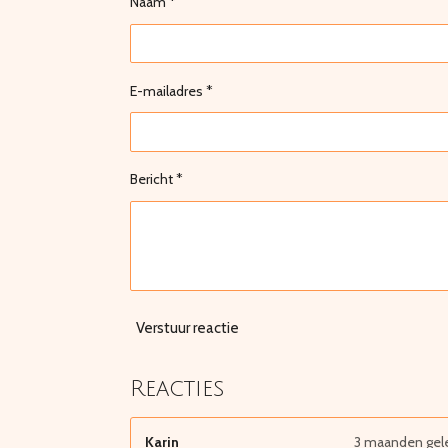
Naam *
E-mailadres *
Bericht *
Verstuur reactie
Reacties
Karin
3 maanden gel