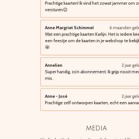
Prachtige kaarten! Ik vind het zowat jammer om z
versturen😉
Anne Margriet Schimmel
6 maanden gel
Wat een prachtige kaarten Karlijn. Het is iedere ke
een feestje om de kaarten in je webshop te bekij
🤩
Annelien
2 jaar ge
Super handig, zo’n abonnement. Ik grijp nooit me
mis.
Anne - José
2 jaar ge
Prachtige zelf ontworpen kaarten, echt een aanra
media