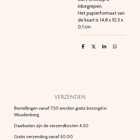
inbegrepen.
Het papierformaat van
de kaart is 14,8 x 10,5 x
0,1 cm.
D
D
S
D
e
e
h
e
l
e
a
l
e
l
r
e
n
e
n
verzenden
Bestellingen vanaf 7,50 worden gratis bezorgd in
Woudenberg.
Daarbuiten zijn de verzendkosten 4,50
Gratis verzending vanaf 50,00