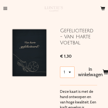
Ga
direct
naar
de
hoofdinhoud
Gefeliciteerd
- Van Harte
Voetbal
€ 1,30
In
winkelwagen
Deze kaart is met de
hand ontworpen en
van hoge kwaliteit. Een
kraft envelop is