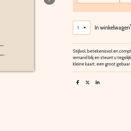
In winkelwagen
Stijlvol, betekenisvol en com
iemand blij en steunt u tegeli
kleine kaart, een groot gebaar
D
D
S
e
e
h
l
e
a
e
l
r
n
e