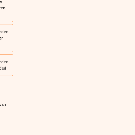
er
ken
leden
er
leden
der!
 van