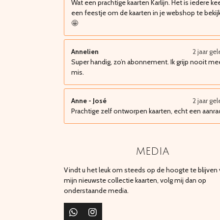
Wat een prachtige kaarten Karlijn. Het is iedere ke
een feestje om de kaarten in je webshop te bekij
🤩
Annelien
2 jaar ge
Super handig, zo’n abonnement. Ik grijp nooit me
mis.
Anne - José
2 jaar ge
Prachtige zelf ontworpen kaarten, echt een aanra
media
Vindt u het leuk om steeds op de hoogte te blijven
mijn nieuwste collectie kaarten, volg mij dan op
onderstaande media.
W
I