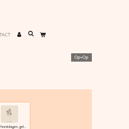
TACT
Op=Op
Fijne feestdagen, gelukkig nieuwjaar