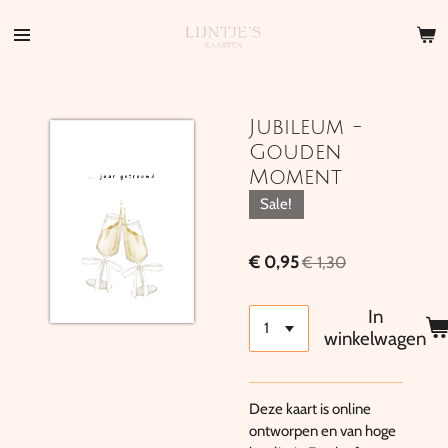
Ga
direct
naar
de
hoofdinhoud
Jubileum -
Gouden
Moment
Sale!
€ 0,95
€ 1,30
In
winkelwagen
Deze kaart is online
ontworpen en van hoge