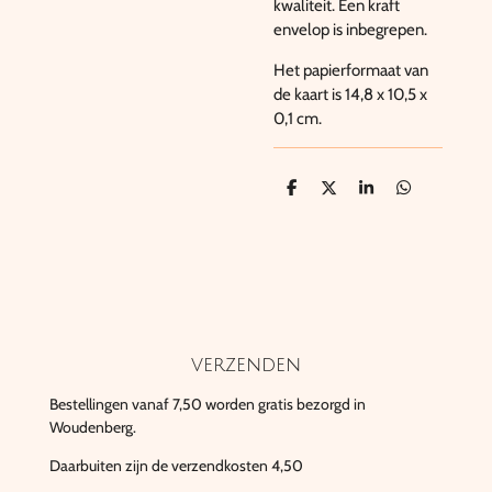
kwaliteit. Een kraft
envelop is inbegrepen.
Het papierformaat van
de kaart is 14,8 x 10,5 x
0,1 cm.
D
D
S
D
e
e
h
e
l
e
a
l
e
l
r
e
n
e
n
verzenden
Bestellingen vanaf 7,50 worden gratis bezorgd in
Woudenberg.
Daarbuiten zijn de verzendkosten 4,50