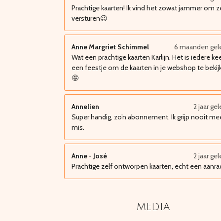
Prachtige kaarten! Ik vind het zowat jammer om z
versturen😉
Anne Margriet Schimmel
6 maanden gel
Wat een prachtige kaarten Karlijn. Het is iedere ke
een feestje om de kaarten in je webshop te bekij
🤩
Annelien
2 jaar ge
Super handig, zo’n abonnement. Ik grijp nooit me
mis.
Anne - José
2 jaar ge
Prachtige zelf ontworpen kaarten, echt een aanra
media