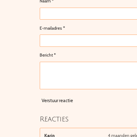
Naam *
E-mailadres *
Bericht *
Verstuur reactie
Reacties
Karin
4 maanden gel