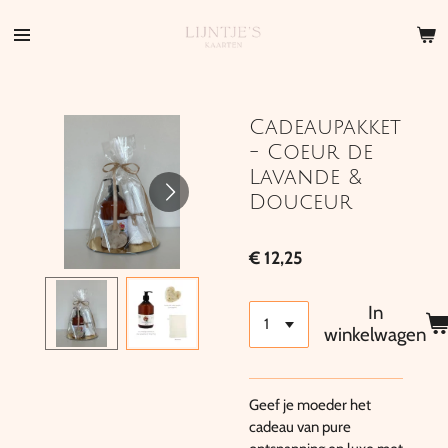
Ga
direct
naar
de
hoofdinhoud
Cadeaupakket
- Coeur de
Lavande &
Douceur
€ 12,25
In
winkelwagen
Geef je moeder het
cadeau van pure