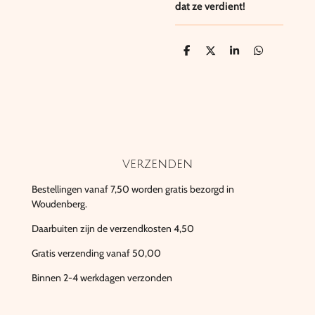
dat ze verdient!
D
D
S
D
e
e
h
e
l
e
a
l
e
l
r
e
n
e
n
verzenden
Bestellingen vanaf 7,50 worden gratis bezorgd in
Woudenberg.
Daarbuiten zijn de verzendkosten 4,50
Gratis verzending vanaf 50,00
Binnen 2-4 werkdagen verzonden