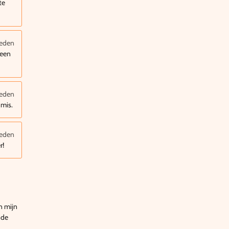
te
leden
 een
leden
 mis.
leden
r!
n mijn
nde