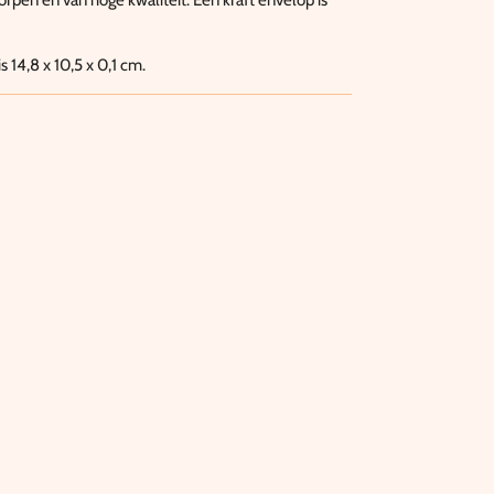
rpen en van hoge kwaliteit. Een kraft envelop is
 14,8 x 10,5 x 0,1 cm.