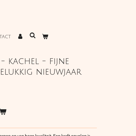
TACT
- kachel - fijne
gelukkig nieuwjaar