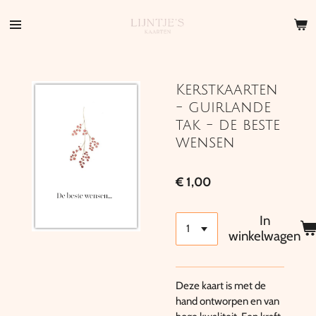
Ga
direct
naar
de
hoofdinhoud
Kerstkaarten
- guirlande
tak - de beste
wensen
€ 1,00
In
winkelwagen
Deze kaart is met de
hand ontworpen en van