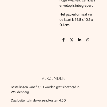
hoge kwaliteit. Een kraft
envelop is inbegrepen.
Het papierformaat van
de kaart is 14,8 x 10,5 x
0,1 cm.
D
D
S
D
e
e
h
e
l
e
a
l
e
l
r
e
n
e
n
verzenden
Bestellingen vanaf 7,50 worden gratis bezorgd in
Woudenberg.
Daarbuiten zijn de verzendkosten 4,50