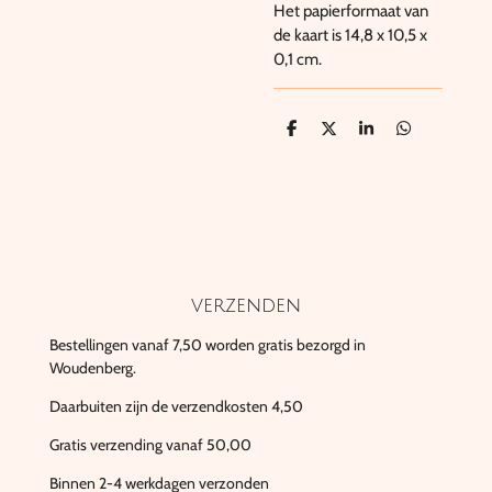
Het papierformaat van
de kaart is 14,8 x 10,5 x
0,1 cm.
D
D
S
D
e
e
h
e
l
e
a
l
e
l
r
e
n
e
n
verzenden
Bestellingen vanaf 7,50 worden gratis bezorgd in
Woudenberg.
Daarbuiten zijn de verzendkosten 4,50
Gratis verzending vanaf 50,00
Binnen 2-4 werkdagen verzonden