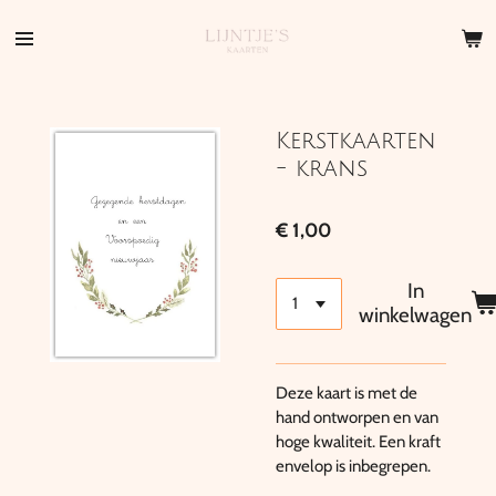
Ga
direct
naar
de
hoofdinhoud
Kerstkaarten
- krans
€ 1,00
In
winkelwagen
Deze kaart is met de
hand ontworpen en van
hoge kwaliteit. Een kraft
envelop is inbegrepen.