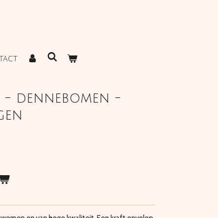
TACT
n - dennebomen -
agen