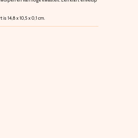
worpen en van hoge kwaliteit. Een kraft envelop
is 14,8 x 10,5 x 0,1 cm.