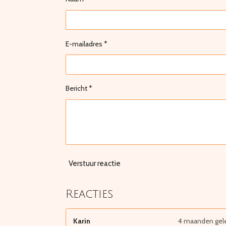
E-mailadres *
Bericht *
Verstuur reactie
Reacties
Karin
4 maanden gel