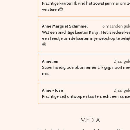
Prachtige kaarten! Ik vind het zowat jammer om z
versturen😉
Anne Margriet Schimmel
6 maanden gel
Wat een prachtige kaarten Karlijn. Het is iedere ke
een feestje om de kaarten in je webshop te bekij
🤩
Annelien
2 jaar ge
Super handig, zo’n abonnement. Ik grijp nooit me
mis.
Anne - José
2 jaar ge
Prachtige zelf ontworpen kaarten, echt een aanra
media