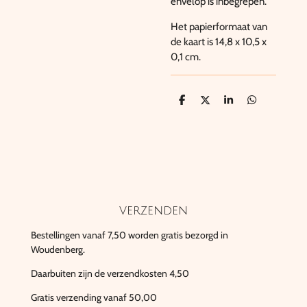
envelop is inbegrepen.
Het papierformaat van
de kaart is 14,8 x 10,5 x
0,1 cm.
D
D
S
D
e
e
h
e
l
e
a
l
e
l
r
e
n
e
n
verzenden
Bestellingen vanaf 7,50 worden gratis bezorgd in
Woudenberg.
Daarbuiten zijn de verzendkosten 4,50
Gratis verzending vanaf 50,00