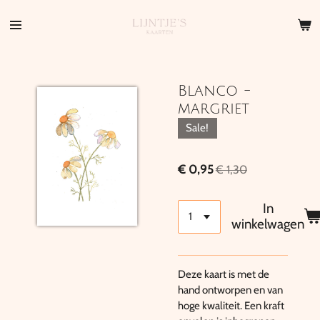
Ga
direct
naar
de
hoofdinhoud
Blanco -
margriet
Sale!
€ 0,95
€ 1,30
In
winkelwagen
Deze kaart is met de
hand ontworpen en van
hoge kwaliteit. Een kraft