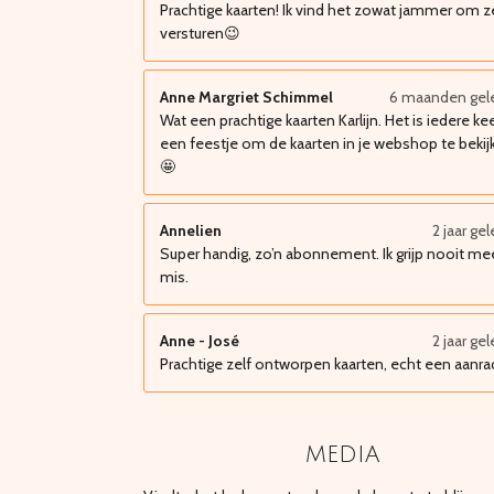
Prachtige kaarten! Ik vind het zowat jammer om z
versturen😉
Anne Margriet Schimmel
6 maanden gel
Wat een prachtige kaarten Karlijn. Het is iedere ke
een feestje om de kaarten in je webshop te bekij
🤩
Annelien
2 jaar ge
Super handig, zo’n abonnement. Ik grijp nooit me
mis.
Anne - José
2 jaar ge
Prachtige zelf ontworpen kaarten, echt een aanra
media