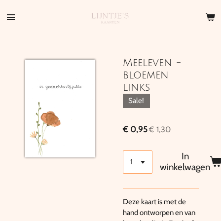
Ga
direct
naar
de
hoofdinhoud
Meeleven -
bloemen
links
Sale!
€ 0,95
€ 1,30
In
winkelwagen
Deze kaart is met de
hand ontworpen en van