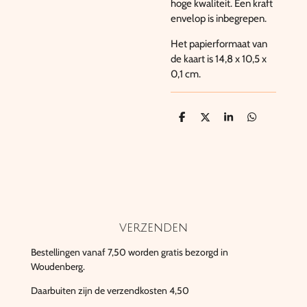
hoge kwaliteit. Een kraft
envelop is inbegrepen.
Het papierformaat van
de kaart is 14,8 x 10,5 x
0,1 cm.
D
D
S
D
e
e
h
e
l
e
a
l
e
l
r
e
n
e
n
verzenden
Bestellingen vanaf 7,50 worden gratis bezorgd in
Woudenberg.
Daarbuiten zijn de verzendkosten 4,50