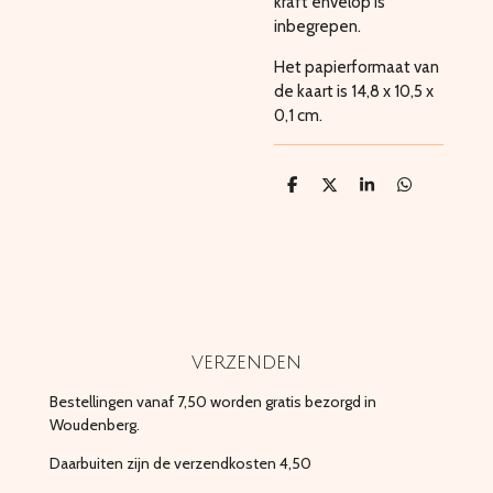
kraft envelop is
inbegrepen.
Het papierformaat van
de kaart is 14,8 x 10,5 x
0,1 cm.
D
D
S
D
e
e
h
e
l
e
a
l
e
l
r
e
n
e
n
verzenden
Bestellingen vanaf 7,50 worden gratis bezorgd in
Woudenberg.
Daarbuiten zijn de verzendkosten 4,50