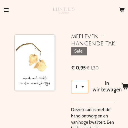
Ga
direct
naar
de
hoofdinhoud
meeleven -
hangende tak
Sale!
€ 0,95
€ 1,30
In
winkelwagen
Deze kaart is met de
hand ontworpen en
van hoge kwaliteit. Een