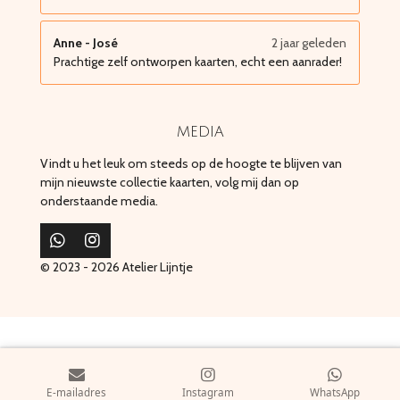
Anne - José
2 jaar geleden
Prachtige zelf ontworpen kaarten, echt een aanrader!
media
Vindt u het leuk om steeds op de hoogte te blijven van
mijn nieuwste collectie kaarten, volg mij dan op
onderstaande media.
W
I
h
n
© 2023 - 2026 Atelier Lijntje
a
s
t
t
s
a
A
g
p
r
p
a
m
E-mailadres
Instagram
WhatsApp