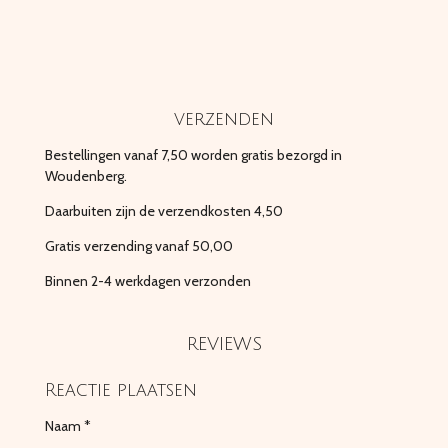
e
l
r
e
n
e
n
verzenden
Bestellingen vanaf 7,50 worden gratis bezorgd in
Woudenberg.
Daarbuiten zijn de verzendkosten 4,50
Gratis verzending vanaf 50,00
Binnen 2-4 werkdagen verzonden
REVIEWS
Reactie plaatsen
Naam *