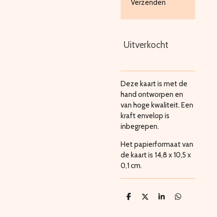
Verzenden
Uitverkocht
Deze kaart is met de
hand ontworpen en
van hoge kwaliteit. Een
kraft envelop is
inbegrepen.
Het papierformaat van
de kaart is 14,8 x 10,5 x
0,1 cm.
D
D
S
D
e
e
h
e
l
e
a
l