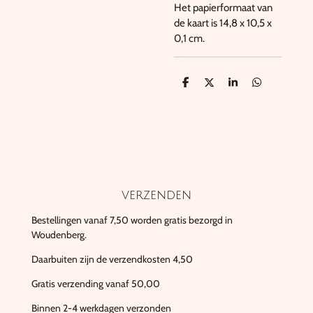
Het papierformaat van
de kaart is 14,8 x 10,5 x
0,1 cm.
D
D
S
D
e
e
h
e
l
e
a
l
e
l
r
e
n
e
n
verzenden
Bestellingen vanaf 7,50 worden gratis bezorgd in
Woudenberg.
Daarbuiten zijn de verzendkosten 4,50
Gratis verzending vanaf 50,00
Binnen 2-4 werkdagen verzonden