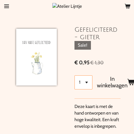
Ga
direct
naar
de
Gefeliciteerd
hoofdinhoud
- gieter
Sale!
€ 0,95
€ 1,30
In
winkelwagen
Deze kaart is met de
hand ontworpen en van
hoge kwaliteit. Een kraft
envelop is inbegrepen.