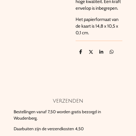
hoge kwaliteit. Een kraft
envelop is inbegrepen.
Het papierformaat van
de kaart is 14,8 x 10,5 x
0,1 cm.
D
D
S
D
e
e
h
e
l
e
a
l
e
l
r
e
n
e
n
verzenden
Bestellingen vanaf 7,50 worden gratis bezorgd in
Woudenberg.
Daarbuiten zijn de verzendkosten 4,50