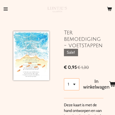
Ga
direct
naar
de
hoofdinhoud
Ter
bemoediging
- voetstappen
Sale!
€ 0,95
€ 1,30
In
winkelwagen
Deze kaart is met de
hand ontworpen en van