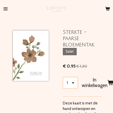
Ga
direct
naar
de
hoofdinhoud
Sterkte -
paarse
bloementak
Sale!
€ 0,95
€ 1,30
In
winkelwagen
Deze kaart is met de
hand ontworpen en