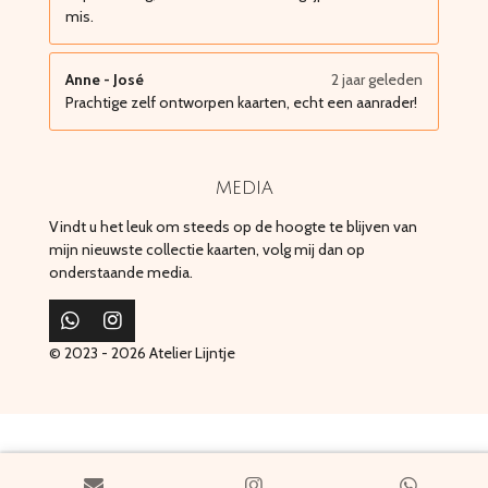
mis.
Anne - José
2 jaar geleden
Prachtige zelf ontworpen kaarten, echt een aanrader!
media
Vindt u het leuk om steeds op de hoogte te blijven van
mijn nieuwste collectie kaarten, volg mij dan op
onderstaande media.
W
I
h
n
© 2023 - 2026 Atelier Lijntje
a
s
t
t
s
a
A
g
p
r
p
a
m