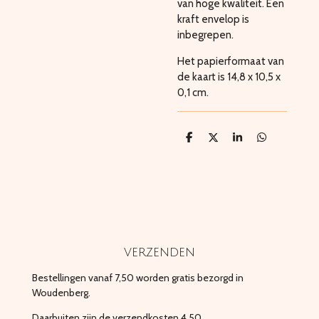
van hoge kwaliteit. Een
kraft envelop is
inbegrepen.
Het papierformaat van
de kaart is 14,8 x 10,5 x
0,1 cm.
D
D
S
D
e
e
h
e
l
e
a
l
e
l
r
e
n
e
n
verzenden
Bestellingen vanaf 7,50 worden gratis bezorgd in
Woudenberg.
Daarbuiten zijn de verzendkosten 4,50